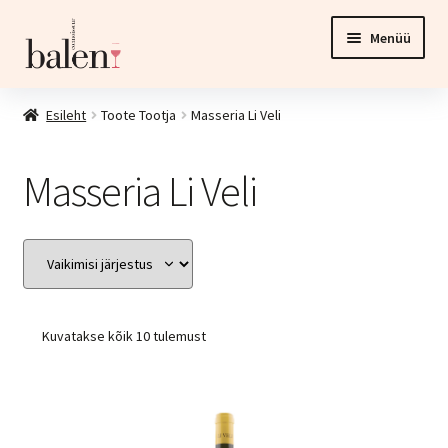
Liigu
Liigu
Menüü
navigeerimisele
sisu
juurde
Esileht
Esileht
Toote Tootja
Masseria Li Veli
Tooted
Masseria Li Veli
Ava
Investeering
alamm
Esinduspood ja veinikelder
Kontakt
Kuvatakse kõik 10 tulemust