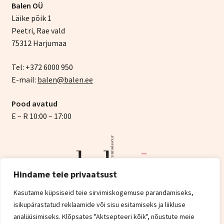
Balen OÜ
Läike põik 1
Peetri, Rae vald
75312 Harjumaa
Tel: +372 6000 950
E-mail:
balen@balen.ee
Pood avatud
E – R 10:00 – 17:00
Hindame teie privaatsust
Kasutame küpsiseid teie sirvimiskogemuse parandamiseks,
isikupärastatud reklaamide või sisu esitamiseks ja liikluse
© Balen 2026
analüüsimiseks. Klõpsates "Aktsepteeri kõik", nõustute meie
Privaatsuspoliitika
Built with WooCommerce
.