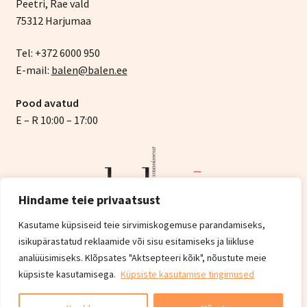
Peetri, Rae vald
75312 Harjumaa
Tel: +372 6000 950
E-mail:
balen@balen.ee
Pood avatud
E – R 10:00 – 17:00
Hindame teie privaatsust
Kasutame küpsiseid teie sirvimiskogemuse parandamiseks,
isikupärastatud reklaamide või sisu esitamiseks ja liikluse
© Balen 2026
analüüsimiseks. Klõpsates "Aktsepteeri kõik", nõustute meie
Privaatsuspoliitika
Built with WooCommerce
.
küpsiste kasutamisega.
Küpsiste kasutamise tingimused