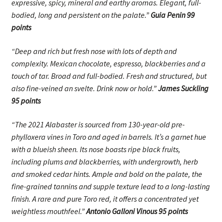
expressive, spicy, mineral and earthy aromas. Elegant, full-
bodied, long and persistent on the palate.”
Guia Penin 99
points
“Deep and rich but fresh nose with lots of depth and
complexity. Mexican chocolate, espresso, blackberries and a
touch of tar. Broad and full-bodied. Fresh and structured, but
also fine-veined an svelte. Drink now or hold.”
James Suckling
95 points
“The 2021 Alabaster is sourced from 130-year-old pre-
phylloxera vines in Toro and aged in barrels. It’s a garnet hue
with a blueish sheen. Its nose boasts ripe black fruits,
including plums and blackberries, with undergrowth, herb
and smoked cedar hints. Ample and bold on the palate, the
fine-grained tannins and supple texture lead to a long-lasting
finish. A rare and pure Toro red, it offers a concentrated yet
weightless mouthfeel.”
Antonio Galloni Vinous 95 points