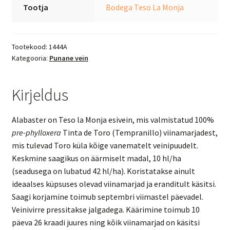
Tootja
Bodega Teso La Monja
Tootekood:
1444A
Kategooria:
Punane vein
Kirjeldus
Alabaster on Teso la Monja esivein, mis valmistatud 100%
pre-phylloxera
Tinta de Toro (Tempranillo) viinamarjadest,
mis tulevad Toro küla kõige vanematelt veinipuudelt.
Keskmine saagikus on äärmiselt madal, 10 hl/ha
(seadusega on lubatud 42 hl/ha). Koristatakse ainult
ideaalses küpsuses olevad viinamarjad ja eranditult käsitsi.
Saagi korjamine toimub septembri viimastel päevadel.
Veinivirre pressitakse jalgadega. Käärimine toimub 10
päeva 26 kraadi juures ning kõik viinamarjad on käsitsi