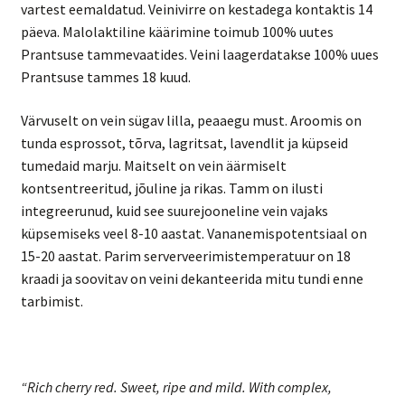
vartest eemaldatud. Veinivirre on kestadega kontaktis 14
päeva. Malolaktiline käärimine toimub 100% uutes
Prantsuse tammevaatides. Veini laagerdatakse 100% uues
Prantsuse tammes 18 kuud.
Värvuselt on vein sügav lilla, peaaegu must. Aroomis on
tunda esprossot, tõrva, lagritsat, lavendlit ja küpseid
tumedaid marju. Maitselt on vein äärmiselt
kontsentreeritud, jõuline ja rikas. Tamm on ilusti
integreerunud, kuid see suurejooneline vein vajaks
küpsemiseks veel 8-10 aastat. Vananemispotentsiaal on
15-20 aastat. Parim serverveerimistemperatuur on 18
kraadi ja soovitav on veini dekanteerida mitu tundi enne
tarbimist.
“Rich cherry red. Sweet, ripe and mild. With complex,