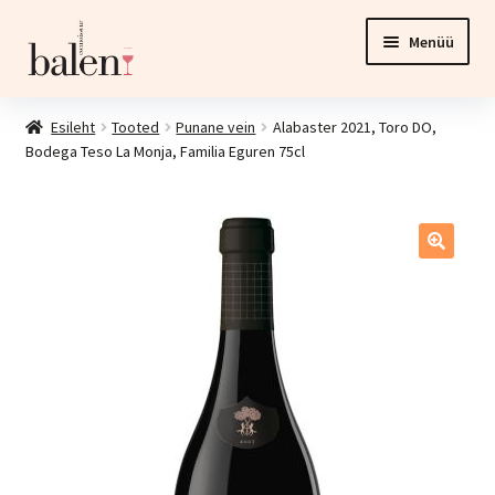
Liigu
Liigu
Menüü
navigeerimisele
sisu
juurde
Esileht
Esileht
Tooted
Punane vein
Alabaster 2021, Toro DO,
Bodega Teso La Monja, Familia Eguren 75cl
Tooted
Ava
Investeering
alamm
Esinduspood ja veinikelder
Kontakt