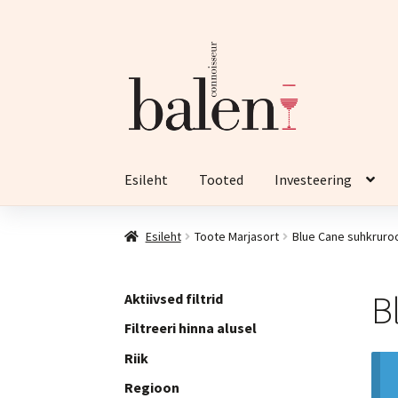
Liigu
Liigu
navigeerimisele
sisu
juurde
Esileht
Tooted
Investeering
Esileht
Toote Marjasort
Blue Cane suhkruro
B
Aktiivsed filtrid
Filtreeri hinna alusel
Riik
Regioon