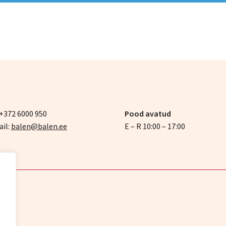
 +372 6000 950
Pood avatud
il:
balen@balen.ee
E – R 10:00 – 17:00
ce
.