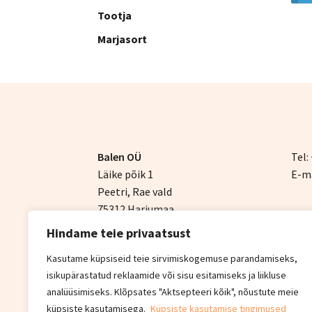
Tootja
Marjasort
Balen OÜ
Tel:
Läike põik 1
E-ma
Peetri, Rae vald
75312 Harjumaa
Hindame teie privaatsust
Kasutame küpsiseid teie sirvimiskogemuse parandamiseks,
© Balen 2026
isikupärastatud reklaamide või sisu esitamiseks ja liikluse
Privaatsuspoliitika
Built with WooCommer
analüüsimiseks. Klõpsates "Aktsepteeri kõik", nõustute meie
küpsiste kasutamisega.
Küpsiste kasutamise tingimused