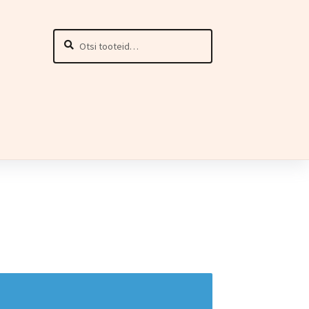
Otsi:
Otsi