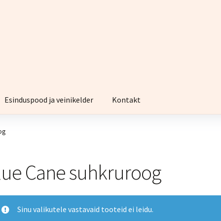
Esinduspood ja veinikelder
Kontakt
og
lue Cane suhkruroog
Sinu valikutele vastavaid tooteid ei leidu.