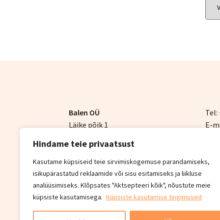
Balen OÜ
Tel:
Läike põik 1
E-ma
Peetri, Rae vald
Hindame teie privaatsust
75312 Harjumaa
Kasutame küpsiseid teie sirvimiskogemuse parandamiseks,
isikupärastatud reklaamide või sisu esitamiseks ja liikluse
analüüsimiseks. Klõpsates "Aktsepteeri kõik", nõustute meie
© Balen 2026
küpsiste kasutamisega.
Küpsiste kasutamise tingimused
Privaatsuspoliitika
Built with WooCommer