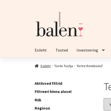
Liigu
Liigu
navigeerimisele
sisu
juurde
Esileht
Tooted
Investeering
Esileht
Toote Tootja
Tertre Roteboeuf
T
Aktiivsed filtrid
Filtreeri hinna alusel
Riik
Regioon