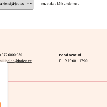
Kuvatakse kõik 2 tulemust
 +372 6000 950
Pood avatud
il:
balen@balen.ee
E – R 10:00 – 17:00
ce
.