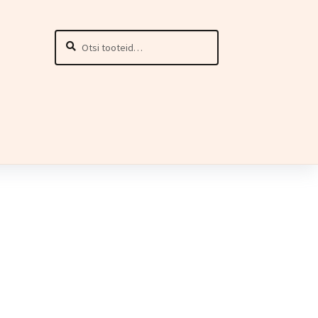
Otsi:
Otsi