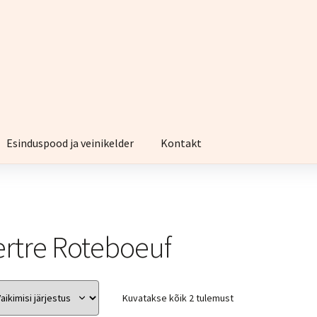
Esinduspood ja veinikelder
Kontakt
ertre Roteboeuf
Kuvatakse kõik 2 tulemust