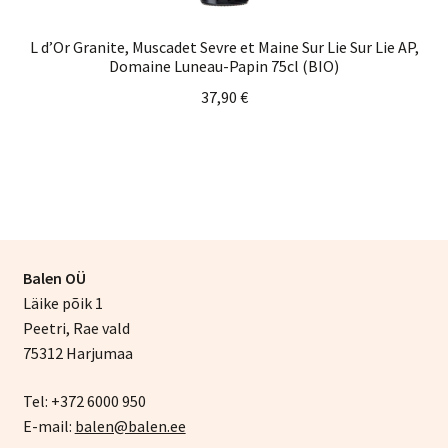
L d’Or Granite, Muscadet Sevre et Maine Sur Lie Sur Lie AP,
Domaine Luneau-Papin 75cl (BIO)
37,90
€
Balen OÜ
Läike põik 1
Peetri, Rae vald
75312 Harjumaa
Tel: +372 6000 950
E-mail:
balen@balen.ee