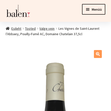
Liigu
Liigu
Menüü
navigeerimisele
sisu
juurde
Esileht
Esileht
Tooted
Valge vein
Les Vignes de Saint-Laurent
l’Abbaey, Pouilly-Fumé AC, Domaine Chatelain 37,5cl
Tooted
Ava
Investeering
alamm
Esinduspood ja veinikelder
Kontakt