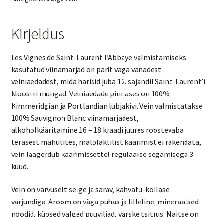
Kirjeldus
Les Vignes de Saint-Laurent l’Abbaye valmistamiseks
kasutatud viinamarjad on pärit väga vanadest
veiniaedadest, mida harisid juba 12. sajandil Saint-Laurent’i
kloostri mungad. Veiniaedade pinnases on 100%
Kimmeridgian ja Portlandian lubjakivi. Vein valmistatakse
100% Sauvignon Blanc viinamarjadest,
alkoholkääritamine 16 – 18 kraadi juures roostevaba
terasest mahutites, malolaktilist käärimist ei rakendata,
vein laagerdub käärimissettel regulaarse segamisega 3
kuud.
Vein on värvuselt selge ja särav, kahvatu-kollase
varjundiga. Aroom on väga puhas ja lilleline, mineraalsed
noodid, küpsed valged puuviljad, värske tsitrus. Maitse on