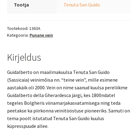
Tootja
Tenuta San Guido
Tootekood:
1363A
Kategooria:
Punane vein
Kirjeldus
Guidalberto on maailmakuulsa Tenuta San Guido
(Sassicaia) veinimõisa nn. “teine vein”, mille esimene
aastakäik oli 2000. Vein on nime saanud kuulsa pereliikme
Guidalberto della Gherardesca järgi, kes 1800ndatel
tegeles Bolgheris viinamarjakasvatamisega ning teda
peetakse ka piirkonna veinitööstuse pioneeriks. Samuti on
tema poolt istutatud Tenuta San Guido kuulus
küpresspuude allee.