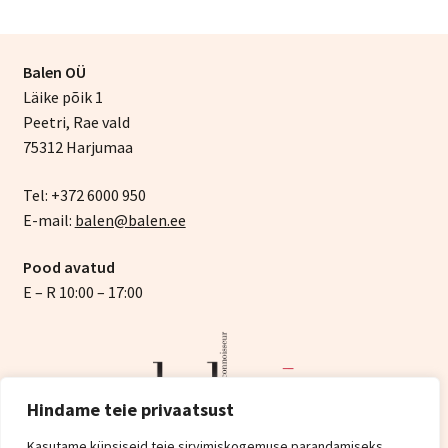
Balen OÜ
Läike põik 1
Peetri, Rae vald
75312 Harjumaa
Tel: +372 6000 950
E-mail:
balen@balen.ee
Pood avatud
E – R 10:00 – 17:00
Hindame teie privaatsust
Kasutame küpsiseid teie sirvimiskogemuse parandamiseks,