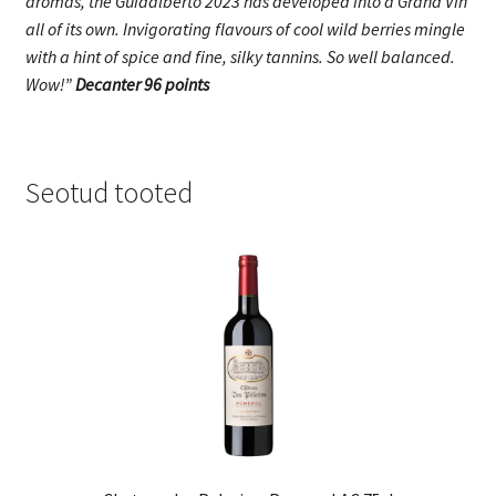
aromas, the Guidalberto 2023 has developed into a Grand Vin
all of its own. Invigorating flavours of cool wild berries mingle
with a hint of spice and fine, silky tannins. So well balanced.
Wow!”
Decanter 96 points
Seotud tooted