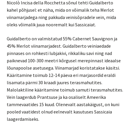
Nicolò Incisa della Rocchetta sõnul tehti Guidalberto
kahel põhjusel: et näha, mida on võimalik teha Merlot
viinamarjadega ning pakkuda veinisõpradele vein, mida
oleks võimalik juua nooremalt kui Sassicaiat.
Guidalberto on valmistatud 55% Cabernet Sauvignon ja
45% Merlot viinamarjadest. Guidalberto veiniaedade
pinnases on rohkesti lubjakivi, rikkaliku savi ning nad
paiknevad 100-300 meetri kõrgusel merepinnast ideaalse
lõunapoolse asetusega. Viinamarjad koristatakse käsitsi.
Kääritamine toimub 12-14 päeva eri marjasordid eraldi
lisamata pärmi 30 kraadi juures terasmahutites.
Malolaktiline kääritamine toimub samuti terasmahutites.
Vein laagerdub Prantsuse ja ka osaliselt Ameerika
tammevaatides 15 kuud. Olenevalt aastakäigust, on kuni
pooled vaatidest olnud eelnevalt kasutuses Sassicaia
laagerdamiseks.