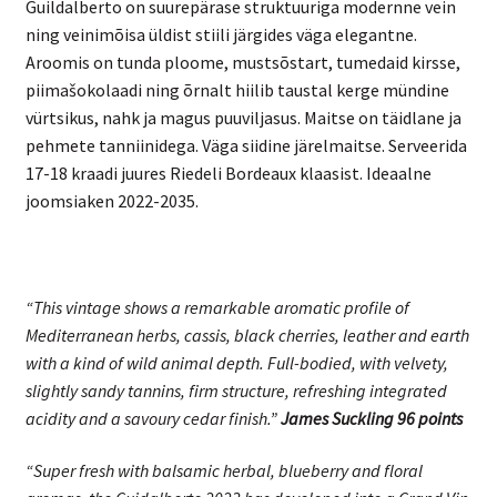
Guildalberto on suurepärase struktuuriga modernne vein
ning veinimõisa üldist stiili järgides väga elegantne.
Aroomis on tunda ploome, mustsõstart, tumedaid kirsse,
piimašokolaadi ning õrnalt hiilib taustal kerge mündine
vürtsikus, nahk ja magus puuviljasus. Maitse on täidlane ja
pehmete tanniinidega. Väga siidine järelmaitse. Serveerida
17-18 kraadi juures Riedeli Bordeaux klaasist. Ideaalne
joomsiaken 2022-2035.
“This vintage shows a remarkable aromatic profile of
Mediterranean herbs, cassis, black cherries, leather and earth
with a kind of wild animal depth. Full-bodied, with velvety,
slightly sandy tannins, firm structure, refreshing integrated
acidity and a savoury cedar finish.”
James Suckling 96 points
“Super fresh with balsamic herbal, blueberry and floral