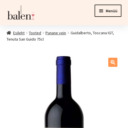
Liigu
Liigu
Menüü
navigeerimisele
sisu
juurde
Esileht
Esileht
Tooted
Punane vein
Guidalberto, Toscana IGT,
Tenuta San Guido 75cl
Tooted
Ava
Investeering
alamm
Esinduspood ja veinikelder
Kontakt