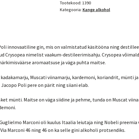
Tootekood:
1390
Kategooria:
Kange alkohol
oli innovaatiline gin, mis on valmistatud käsitööna ning destille
ud Crysopea nimelist vaakum-destileerimisahju. Crysopea võimald
 märkimisväärse aromaatsuse ja väga puhta maitse.
 kadakamarju, Muscati viinamarju, kardemoni, koriandrit, münti 
Jacopo Poli pere on pärit ning siiani elab.
sket münti. Maitse on väga siidine ja pehme, tunda on Muscat viina
rdemoni.
Guglielmo Marconi oli kuulus Itaalia leiutaja ning Nobeli preemia v
Via Marconi 46 ning 46 on ka selle gini alkoholi protsendiks.