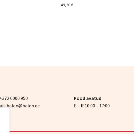
49,20
€
 +372 6000 950
Pood avatud
il:
balen@balen.ee
E – R 10:00 – 17:00