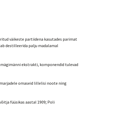
eritud väikeste partiidena kasutades parimat
ab destilleerida palju madalamal
ja mägimänni ekstrakti, komponendid tulevad
marjadele omaseid lillelisi noote ning
õitja füüsikas aastal 1909; Poli