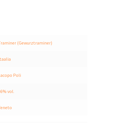
Traminer (Gewurztraminer)
taalia
Jacopo Poli
46% vol.
Veneto