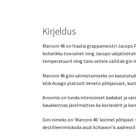
Kirjeldus
Marconi 46 on Itaalia grappameistri Jacopo P
kohalikku toorainet ning Jacopo väljatöötat
temperatuuril ning tänu sellele säilitab gin
Marconi 46 gini valmistamiseks on kasutatud
kõik Asiago platoolt Veneto põhjaosast, kust 
Aroomis on tunda intensiivset kadakat ja vär
kauakestvas järelmaitses ka koriandrit ja ka
Gini nimeks on ‘Marconi 46′ kolmel põhjusel. 
destilleerimiskoda asub Schiavon’is aadressil 