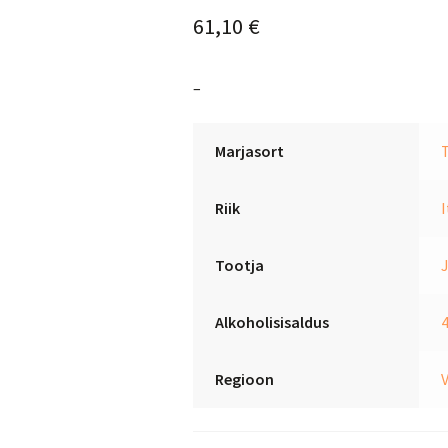
61,10
€
–
Marjasort
Riik
I
Tootja
Alkoholisisaldus
Regioon