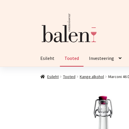
Liigu
Liigu
navigeerimisele
sisu
juurde
Esileht
Tooted
Investeering
Esileht
Tooted
Kange alkohol
Marconi 46 D