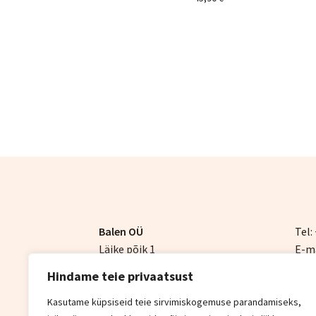
Balen OÜ
Tel:
Läike põik 1
E-ma
Peetri, Rae vald
Hindame teie privaatsust
75312 Harjumaa
Kasutame küpsiseid teie sirvimiskogemuse parandamiseks,