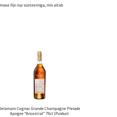
 omase
flip-top
süsteemiga, mis aitab
Delamain Cognac Grande Champagne Pleiade
Apogee “Ancestral” 70cl (Puidust