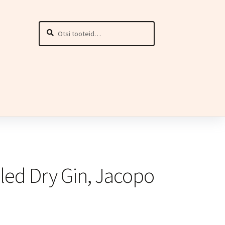
Otsi:
Otsi
lled Dry Gin, Jacopo